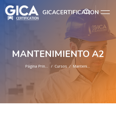
GICACERTIFICATION
MANTENIMIENTO A2
Página Principal
Cursos
Mantenimiento A2
Salta al contenido principal