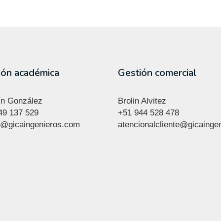
ión académica
Gestión comercial
n González
Brolin Alvitez
49 137 529
+51 944 528 478
al@gicaingenieros.com
atencionalcliente@gicainge