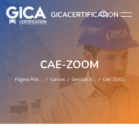
GICACERTIFICATION
CAE-ZOOM
Página Principal
Cursos
Gestión Educativa A2
CAE-ZOOM
Salta al contenido principal