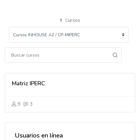
1
Cursos
Matriz IPERC
9
3
Usuarios en línea
Salta Usuarios en línea