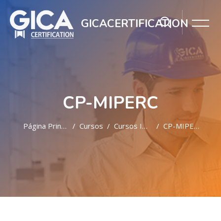
GICACERTIFICATION
CP-MIPERC
Página Principal
Cursos
Cursos INHOUSE A2
CP-MIPERC
Salta al contenido principal