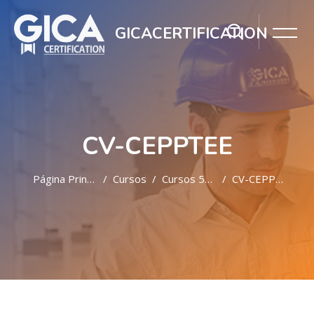
GICACERTIFICATION
CV-CEPPTEE
Página Principal
Cursos
Cursos 5C SST
CV-CEPPTEE
Salta al contenido principal